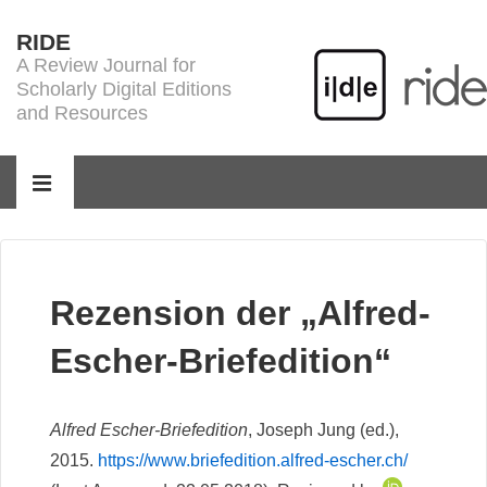
↓
RIDE
Skip
A Review Journal for
to
Scholarly Digital Editions
Main
and Resources
Content
Main
Navigation
MENU
Rezension der „Alfred-
Escher-Briefedition“
Alfred Escher-Briefedition
, Joseph Jung (ed.),
2015.
https://www.briefedition.alfred-escher.ch/