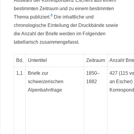
Auswahl der Korrespondenz Eschers aus einem
bestimmten Zeitraum und zu einem bestimmten
8
Thema publiziert.
Die inhaltliche und
chronologische Einteilung der Druckbände sowie
die Anzahl der Briefe werden im Folgenden
tabellarisch zusammengefasst.
Bd.
Untertitel
Zeitraum
Anzahl Brie
1,1
Briefe zur
1850–
427 (115 v
schweizerischen
1882
an Escher) 
Alpenbahnfrage
Korrespond