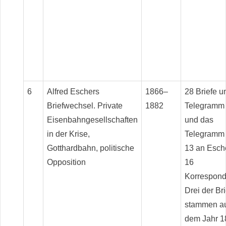
6
Alfred Eschers
1866–
28 Briefe u
Briefwechsel. Private
1882
Telegramm 
Eisenbahngesellschaften
und das
in der Krise,
Telegramm 
Gotthardbahn, politische
13 an Esche
Opposition
16
Korrespond
Drei der Br
stammen a
dem Jahr 1