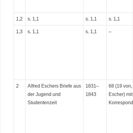
1,2
s. 1,1
s. 1,1
s. 1,1
1,3
s. 1,1
s. 1,1
–
2
Alfred Eschers Briefe aus
1831–
68 (19 von,
der Jugend und
1843
Escher) mit
Studentenzeit
Korrespond