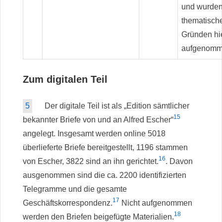
und wurden
thematisch
Gründen hi
aufgenom
Zum digitalen Teil
5
Der digitale Teil ist als „Edition sämtlicher
15
bekannter Briefe von und an Alfred Escher“
angelegt. Insgesamt werden online 5018
überlieferte Briefe bereitgestellt, 1196 stammen
16
von Escher, 3822 sind an ihn gerichtet.
. Davon
ausgenommen sind die ca. 2200 identifizierten
Telegramme und die gesamte
17
Geschäftskorrespondenz.
Nicht aufgenommen
18
werden den Briefen beigefügte Materialien.