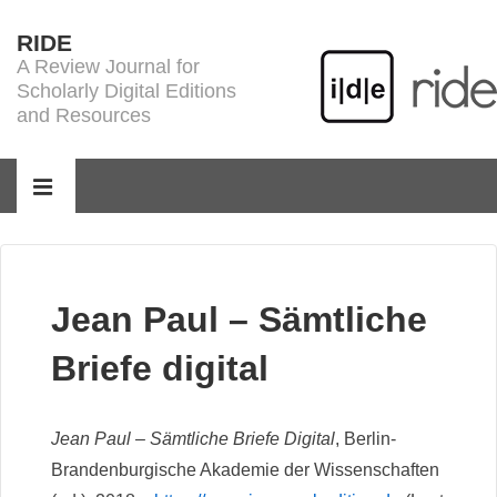
↓
RIDE
Skip
A Review Journal for
to
Scholarly Digital Editions
Main
and Resources
Content
Main
Navigation
MENU
Jean Paul – Sämtliche
Briefe digital
Jean Paul – Sämtliche Briefe Digital
, Berlin-
Brandenburgische Akademie der Wissenschaften