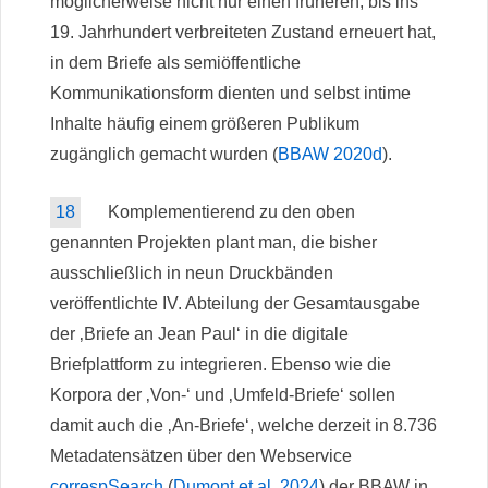
möglicherweise nicht nur einen früheren, bis ins
19. Jahrhundert verbreiteten Zustand erneuert hat,
in dem Briefe als semiöffentliche
Kommunikationsform dienten und selbst intime
Inhalte häufig einem größeren Publikum
zugänglich gemacht wurden (
BBAW 2020d
).
18
Komplementierend zu den oben
genannten Projekten plant man, die bisher
ausschließlich in neun Druckbänden
veröffentlichte IV. Abteilung der Gesamtausgabe
der ‚Briefe an Jean Paul‘ in die digitale
Briefplattform zu integrieren. Ebenso wie die
Korpora der ‚Von-‘ und ‚Umfeld-Briefe‘ sollen
damit auch die ‚An-Briefe‘, welche derzeit in 8.736
Metadatensätzen über den Webservice
correspSearch
(
Dumont et al. 2024
) der BBAW in