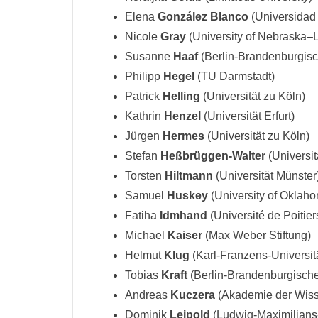
Elena
González Blanco
(Universidad
Nicole
Gray
(University of Nebraska–L
Susanne
Haaf
(Berlin-Brandenburgis
Philipp
Hegel
(TU Darmstadt)
Patrick
Helling
(Universität zu Köln)
Kathrin
Henzel
(Universität Erfurt)
Jürgen
Hermes
(Universität zu Köln)
Stefan
Heßbrüggen-Walter
(Universit
Torsten
Hiltmann
(Universität Münster
Samuel
Huskey
(University of Oklah
Fatiha
Idmhand
(Université de Poitier
Michael
Kaiser
(Max Weber Stiftung)
Helmut
Klug
(Karl-Franzens-Universit
Tobias
Kraft
(Berlin-Brandenburgisch
Andreas
Kuczera
(Akademie der Wisse
Dominik
Leipold
(Ludwig-Maximilians