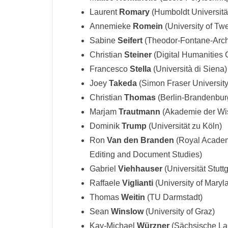
Laurent
Romary
(Humboldt Universität
Annemieke
Romein
(University of Tw
Sabine
Seifert
(Theodor-Fontane-Archi
Christian
Steiner
(Digital Humanities C
Francesco
Stella
(Università di Siena)
Joey
Takeda
(Simon Fraser University
Christian
Thomas
(Berlin-Brandenbur
Marjam
Trautmann
(Akademie der Wis
Dominik
Trump
(Universität zu Köln)
Ron
Van den Branden
(Royal Academy
Editing and Document Studies)
Gabriel
Viehhauser
(Universität Stuttg
Raffaele
Viglianti
(University of Maryl
Thomas
Weitin
(TU Darmstadt)
Sean
Winslow
(University of Graz)
Kay-Michael
Würzner
(Sächsische Lan