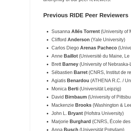
Previous RIDE Peer Reviewers
Susanna
Allés Torrent
(University of 
Clifford
Anderson
(Yale University)
Carlos Diego
Arenas Pacheco
(Unive
Anne
Baillot
(Université du Maine, Le
Brett
Barney
(University of Nebraska-
Sébastien
Barret
(CNRS, Institut de re
Agiatis
Benardou
(ATHENA R.C. / Uni
Monica
Berti
(Universität Leipzig)
David
Birnbaum
(University of Pittsbu
Mackenzie
Brooks
(Washington & Lee
John L.
Bryant
(Hofstra University)
Marjorie
Burghard
(CNRS, École des 
Anna
Busch
(Universität Potsdam)