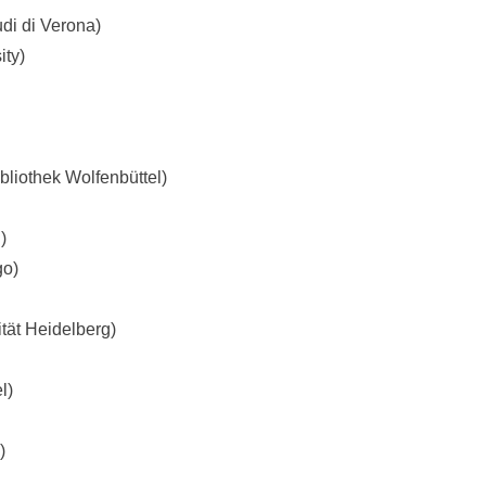
udi di Verona)
ity)
liothek Wolfenbüttel)
)
go)
tät Heidelberg)
l)
)