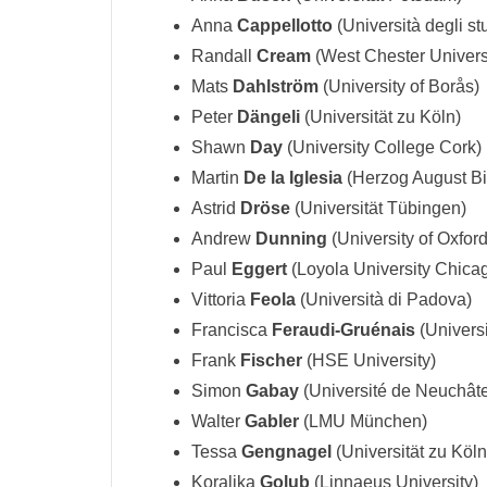
Anna
Cappellotto
(Università degli st
Randall
Cream
(West Chester Univers
Mats
Dahlström
(University of Borås)
Peter
Dängeli
(Universität zu Köln)
Shawn
Day
(University College Cork)
Martin
De la Iglesia
(Herzog August Bib
Astrid
Dröse
(Universität Tübingen)
Andrew
Dunning
(University of Oxford
Paul
Eggert
(Loyola University Chica
Vittoria
Feola
(Università di Padova)
Francisca
Feraudi-Gruénais
(Universi
Frank
Fischer
(HSE University)
Simon
Gabay
(Université de Neuchâte
Walter
Gabler
(LMU München)
Tessa
Gengnagel
(Universität zu Köln
Koraljka
Golub
(Linnaeus University)