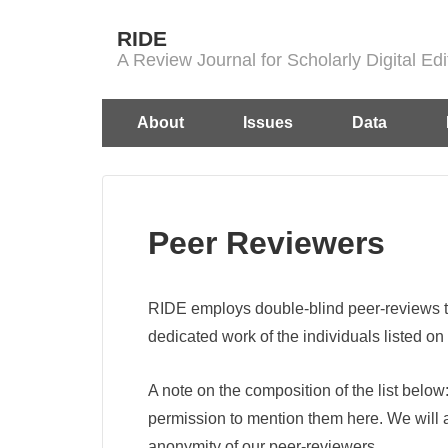
↓
RIDE
Skip
A Review Journal for Scholarly Digital E
to
Main
Main
About
Issues
Data
Content
Navigation
Peer Reviewers
RIDE employs double-blind peer-reviews to 
dedicated work of the individuals listed on t
A note on the composition of the list below
permission to mention them here. We will al
anonymity of our peer-reviewers.