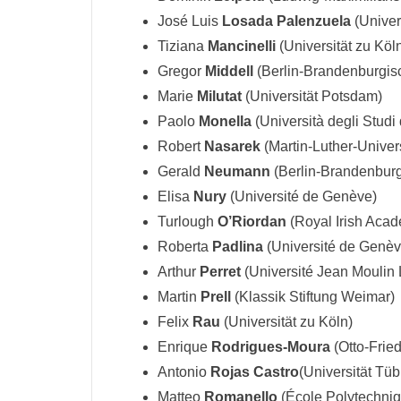
José Luis
Losada Palenzuela
(Univer
Tiziana
Mancinelli
(Universität zu Köl
Gregor
Middell
(Berlin-Brandenburgis
Marie
Milutat
(Universität Potsdam)
Paolo
Monella
(Università degli Studi
Robert
Nasarek
(Martin-Luther-Univers
Gerald
Neumann
(Berlin-Brandenbur
Elisa
Nury
(Université de Genève)
Turlough
O’Riordan
(Royal Irish Aca
Roberta
Padlina
(Université de Genèv
Arthur
Perret
(Université Jean Moulin 
Martin
Prell
(Klassik Stiftung Weimar)
Felix
Rau
(Universität zu Köln)
Enrique
Rodrigues-Moura
(Otto-Frie
Antonio
Rojas Castro
(Universität Tü
Matteo
Romanello
(École Polytechni