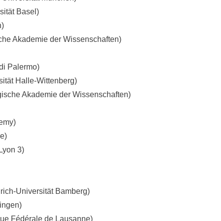
sität Basel)
n)
che Akademie der Wissenschaften)
 di Palermo)
ität Halle-Wittenberg)
gische Akademie der Wissenschaften)
demy)
e)
Lyon 3)
drich-Universität Bamberg)
bingen)
que Fédérale de Lausanne)